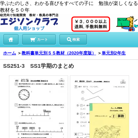
学ぶたのしさ、わかる喜びをすべての子に 勉強が楽しくなる
教材を５０年
カート
検索
ホーム
＞
教科書単元別ＳＳ教材（2020年度版）
＞
単元別2年生
SS251-3 SS1学期のまとめ